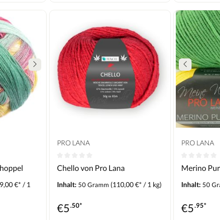
PRO LANA
PRO LANA
choppel
Chello von Pro Lana
Merino Pur
9,00 €* / 1
Inhalt:
(110,00 €* / 1 kg)
Inhalt:
50 Gramm
50 G
€
5
.50*
€
5
.95*