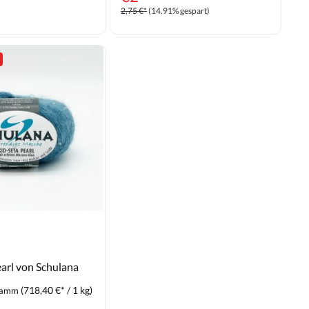
2,75 €*
(14.91% gespart)
earl von Schulana
(718,40 €* / 1 kg)
ramm