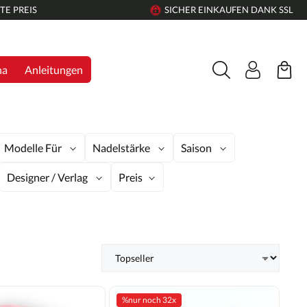
TE PREIS
SICHER EINKAUFEN DANK SSL
na
Anleitungen
Modelle Für
Nadelstärke
Saison
Designer / Verlag
Preis
%
nur noch 32x