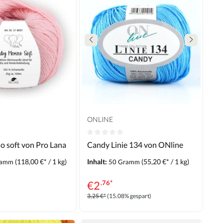
ONLINE
o soft von Pro Lana
Candy Linie 134 von ONline
(118,00 €* / 1 kg)
Inhalt:
(55,20 €* / 1 kg)
ramm
50 Gramm
€
2
.76*
3,25 €*
(15.08% gespart)