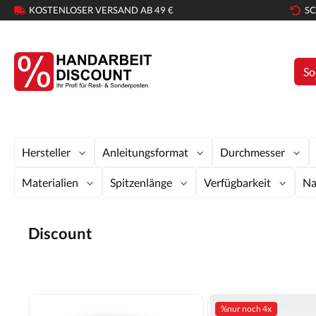
KOSTENLOSER VERSAND AB 49 €
SC
So
Hersteller
Anleitungsformat
Durchmesser
Materialien
Spitzenlänge
Verfügbarkeit
Na
Discount
%
nur noch 4x