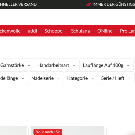
HNELLER VERSAND
IMMER DER GÜNSTIGS
ckenwolle
addi
Schoppel
Schulana
ONline
Pro La
Garnstärke
Handarbeitsart
Lauflänge Auf 100g
dellänge
Nadelserie
Kategorie
Serie / Heft
%
nur noch 15x