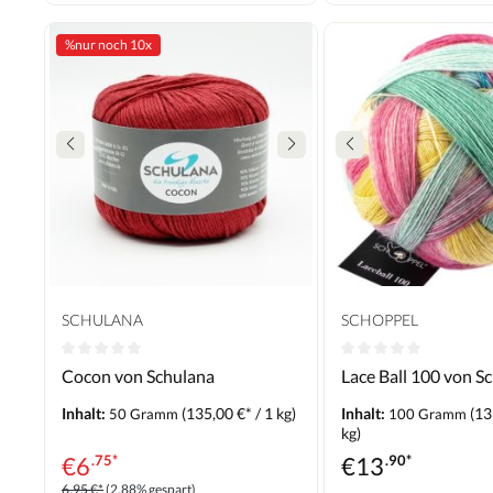
%
nur noch 10x
SCHULANA
SCHOPPEL
Cocon von Schulana
Lace Ball 100 von S
Inhalt:
(135,00 €* / 1 kg)
Inhalt:
(13
50 Gramm
100 Gramm
kg)
€
6
.75*
€
13
.90*
6,95 €*
(2.88% gespart)