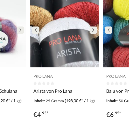
PRO LANA
PRO LANA
 Schulana
Arista von Pro Lana
Balu von P
20 €* / 1 kg)
Inhalt:
(198,00 €* / 1 kg)
Inhalt:
25 Gramm
50 G
€
4
.95*
€
6
.95*