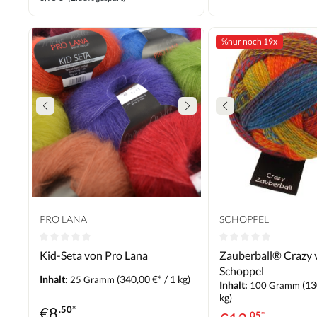
%
nur noch 19x
PRO LANA
SCHOPPEL
Kid-Seta von Pro Lana
Zauberball® Crazy 
Schoppel
Inhalt:
(340,00 €* / 1 kg)
25 Gramm
Inhalt:
(13
100 Gramm
kg)
€
8
.50*
.05*