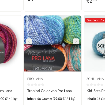
€
2
%
nur noch 1x
PRO LANA
SCHULANA
Pro Lana
Tropical Color von Pro Lana
Kid-Seta P
00 €* / 1 kg)
Inhalt:
(99,00 €* / 1 kg)
Inhalt:
50 Gramm
25 G