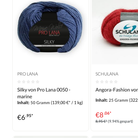
PRO LANA
SCHULANA
Silky von Pro Lana 0050 -
Angora-Fashion von
marine
Inhalt:
(322,
25 Gramm
Inhalt:
(139,00 €* / 1 kg)
50 Gramm
€
8
.06*
€
6
.95*
8,95 €*
(9.94% gespart)