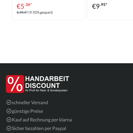
€
5
.36*
€
9
.95*
5,95 €*
(9.92% gespart)
schneller Versand
günstige Preise
Kauf auf Rechnung per klarna
Sicher bezahlen per Paypal