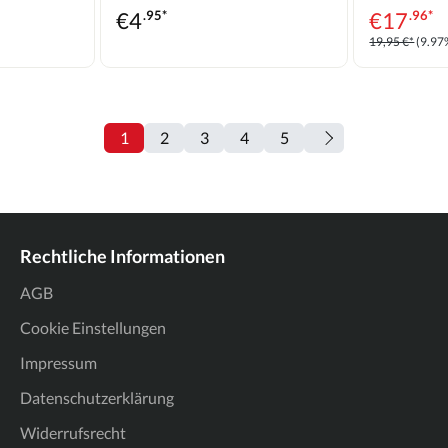
€
4
.95*
€
17
.96*
19,95 €*
(9.97
1
2
3
4
5
Rechtliche Informationen
AGB
Cookie Einstellungen
Impressum
Datenschutzerklärung
Widerrufsrecht