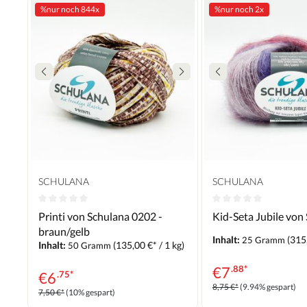
%
nur noch 844x
%
nur noch 2x
SCHULANA
SCHULANA
Printi von Schulana 0202 -
Kid-Seta Jubile von
braun/gelb
Inhalt:
(315,
25 Gramm
Inhalt:
(135,00 €* / 1 kg)
50 Gramm
€
7
.88*
€
6
.75*
8,75 €*
(9.94% gespart)
7,50 €*
(10% gespart)