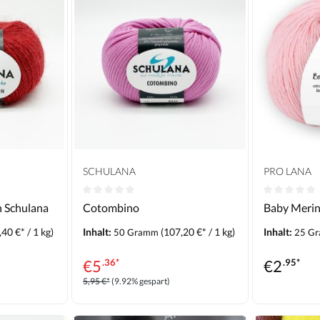
SCHULANA
PRO LANA
 Schulana
Cotombino
Baby Merin
40 €* / 1 kg)
Inhalt:
(107,20 €* / 1 kg)
Inhalt:
50 Gramm
25 G
€
5
.36*
€
2
.95*
5,95 €*
(9.92% gespart)