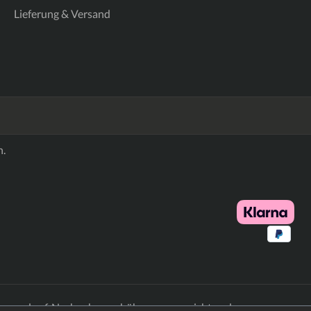
Lieferung & Versand
n.
en
und ggf. Nachnahmegebühren, wenn nicht anders