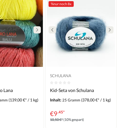
%
nur noch 8x
SCHULANA
ro Lana
Kid-Seta von Schulana
(139,00 €* / 1 kg)
Inhalt:
(378,00 €* / 1 kg)
ramm
25 Gramm
€
9
.45*
10,50 €*
(10% gespart)