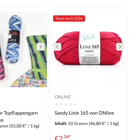
%
nur noch 122x
ONLINE
or Topflappengarn
Sandy Linie 165 von ONline
na
Inhalt:
(46,80 €* / 1 kg)
50 Gramm
(55,00 €* / 1 kg)
ramm
€
2
.34*