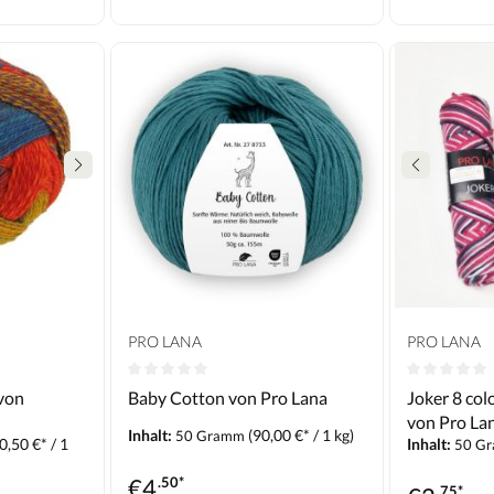
PRO LANA
PRO LANA
von
Baby Cotton von Pro Lana
Joker 8 col
von Pro La
Inhalt:
(90,00 €* / 1 kg)
50 Gramm
0,50 €* / 1
Inhalt:
50 G
€
4
.50*
.75*