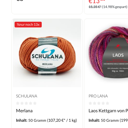
€
13
15,35 €*
(14.98% gespart)
%
nur noch 13x
SCHULANA
PRO LANA
Merlana
Laos Kettgarn von 
Inhalt:
(107,20 €* / 1 kg)
Inhalt:
(199,
50 Gramm
50 Gramm